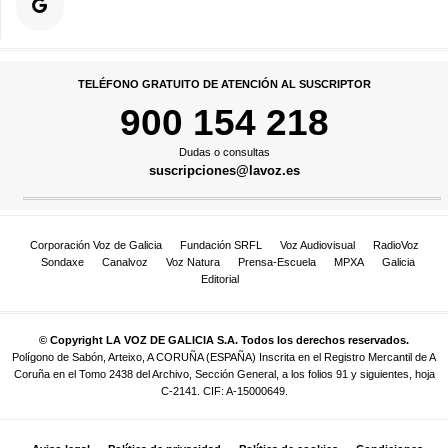
TELÉFONO GRATUITO DE ATENCIÓN AL SUSCRIPTOR
900 154 218
Dudas o consultas
suscripciones@lavoz.es
Corporación Voz de Galicia
Fundación SRFL
Voz Audiovisual
RadioVoz
Sondaxe
Canalvoz
Voz Natura
Prensa-Escuela
MPXA
Galicia
Editorial
© Copyright LA VOZ DE GALICIA S.A. Todos los derechos reservados.
Polígono de Sabón, Arteixo, A CORUÑA (ESPAÑA) Inscrita en el Registro Mercantil de A
Coruña en el Tomo 2438 del Archivo, Sección General, a los folios 91 y siguientes, hoja
C-2141. CIF: A-15000649.