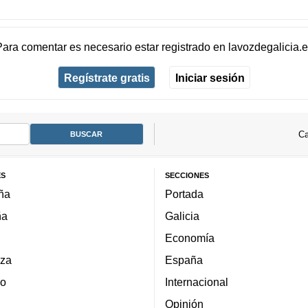
Para comentar es necesario
estar registrado
en
lavozdegalicia.
Regístrate gratis
Iniciar sesión
Ca
ES
SECCIONES
ña
Portada
ña
Galicia
Economía
za
España
lo
Internacional
Opinión