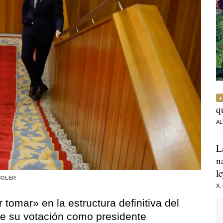
q
AL
L
n
l
SOLER
X.
r tomar»
en la estructura definitiva del
de su votación como presidente