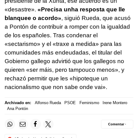
presidente de la Xunta, ese acuerdo es un
«desastre».
«
Precisa unha resposta que lle
blanquee o acordo
»
, siguió Rueda, que acusó
a Pontón de contribuir a romper con la igualdad
de los españoles. Tras condenar el
«sectarismo» y el «
traxe a medida
» para las
comunidades más endeudadas, el titular del
Gobierno gallego advirtió que los gallegos no
quieren «
ser máis, pero tampouco menos
», y
rechazó permitir que les «
hipoteque un
nacionalismo que non sabe onde vai
».
Archivado en:
Alfonso Rueda
PSOE
Feminismo
Irene Montero
Ana Pontón
Comentar ·