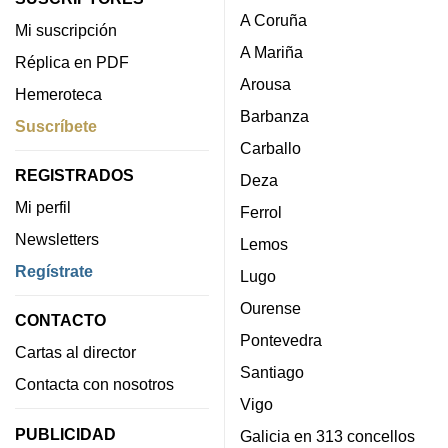
A Coruña
Mi suscripción
A Mariña
Réplica en PDF
Arousa
Hemeroteca
Barbanza
Suscríbete
Carballo
REGISTRADOS
Deza
Mi perfil
Ferrol
Newsletters
Lemos
Regístrate
Lugo
Ourense
CONTACTO
Pontevedra
Cartas al director
Santiago
Contacta con nosotros
Vigo
PUBLICIDAD
Galicia en 313 concellos