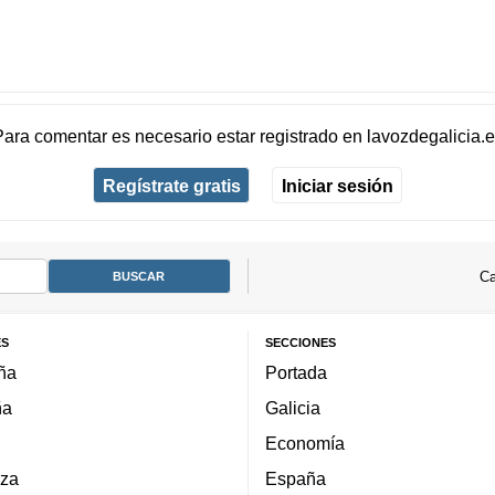
Para comentar es necesario
estar registrado
en
lavozdegalicia.
Regístrate gratis
Iniciar sesión
Ca
ES
SECCIONES
ña
Portada
ña
Galicia
Economía
za
España