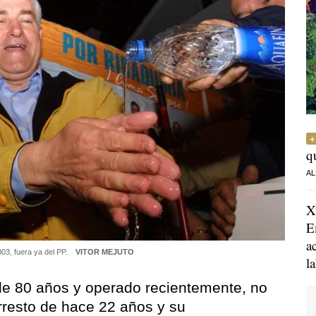
q
AL
X
E
a
003, fuera ya del PP.
VITOR MEJUTO
l
de 80 años y operado recientemente, no
 arresto de hace 22 años y su