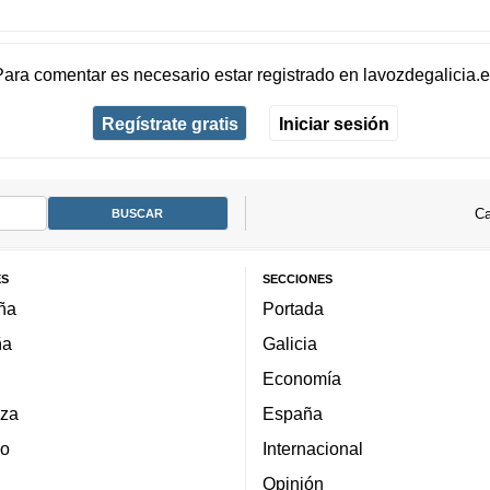
Para comentar es necesario
estar registrado
en
lavozdegalicia.
Regístrate gratis
Iniciar sesión
Ca
ES
SECCIONES
ña
Portada
ña
Galicia
Economía
za
España
lo
Internacional
Opinión