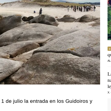
q
AL
L
n
l
X.
 1 de julio la entrada en los Guidoiros y