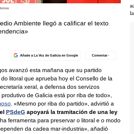
a
lonso
l
dio Ambiente llegó a calificar el texto
endencia»
Añade a La Voz de Galicia en Google
Comentar ·
llegos avanzó esta mañana que su partido
do litoral que aprueba hoy el Consello de la
retaría xeral, a defensa dos servizos
 produtivo de Galicia está por riba de todo
»,
moso
.
«Mesmo por riba do partido
», advirtió a
el
PSdeG
apoyará la tramitación de una ley
ha ferramenta para preservar o litoral e o modo
dependen da cadea mar-industria
», añadió