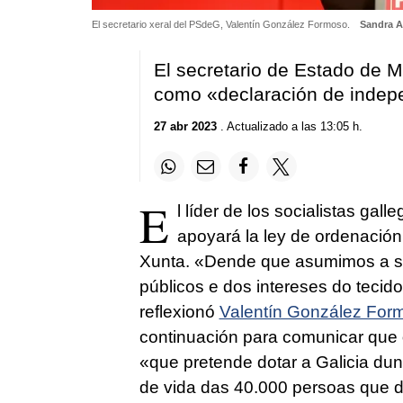
El secretario xeral del PSdeG, Valentín González Formoso.
Sandra A
El secretario de Estado de Me
como «declaración de indep
27 abr 2023
. Actualizado a las 13:05 h.
E
l líder de los socialistas ga
apoyará la ley de ordenación 
Xunta. «
Dende que asumimos a sec
públicos e dos intereses do tecido
reflexionó
Valentín González For
continuación para comunicar que
«
que pretende dotar a Galicia dun
de vida das 40.000 persoas que 