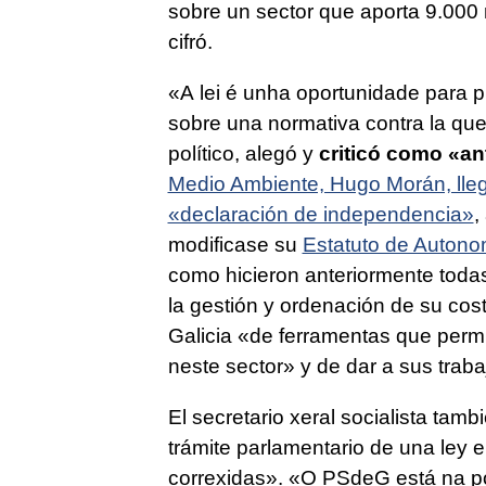
sobre un sector que aporta 9.000 
cifró.
«A lei é unha oportunidade para p
sobre una normativa contra la que
político, alegó y
criticó como «ant
Medio Ambiente, Hugo Morán, llegó
«declaración de independencia»
,
modificase su
Estatuto de Autono
como hicieron anteriormente tod
la gestión y ordenación de su cos
Galicia «
de ferramentas que permi
neste sector»
y de dar a sus trab
El secretario xeral socialista tamb
trámite parlamentario de una ley 
correxidas
». «
O PSdeG está na pos