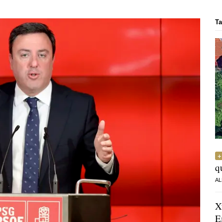
Ta
q
AL
X
E