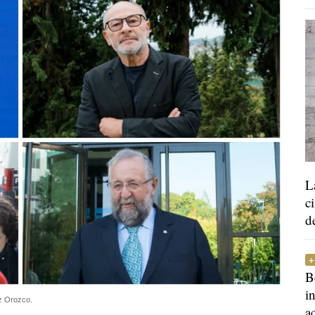
L
c
d
B
i
z Orozco.
a