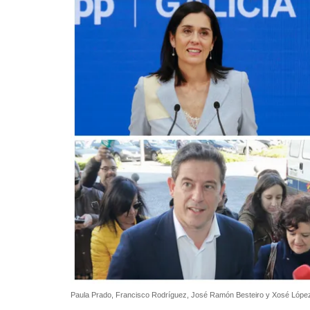
Paula Prado, Francisco Rodríguez, José Ramón Besteiro y Xosé Lópe