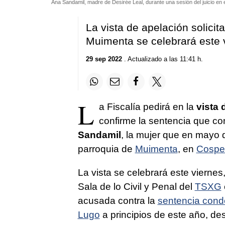
Ana Sandamil, madre de Desirée Leal, durante una sesión del juicio en 
La vista de apelación solici
Muimenta se celebrará este 
29 sep 2022
. Actualizado a las 11:41 h.
L
a Fiscalía pedirá en la
vista 
confirme la sentencia que c
Sandamil
, la mujer que en mayo 
parroquia de
Muimenta
, en
Cospe
La vista se celebrará este viernes
Sala de lo Civil y Penal del
TSXG
acusada contra la
sentencia conde
Lugo
a principios de este año, d