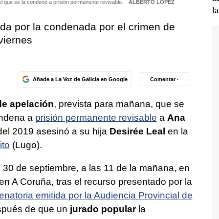
el que se la condenó a prisión permanente revisable.
ALBERTO LÓPEZ
l
tada por la condenada por el crimen de
viernes
Añade a La Voz de Galicia en Google
Comentar ·
de apelación
, prevista para mañana, que se
ondena a
prisión permanente revisable
a
Ana
del 2019 asesinó a su hija
Desirée Leal
en la
ito
(Lugo).
, 30 de septiembre, a las 11 de la mañana, en
en A Coruña, tras el recurso presentado por la
natoria emitida por la Audiencia Provincial de
espués de que un
jurado popular
la