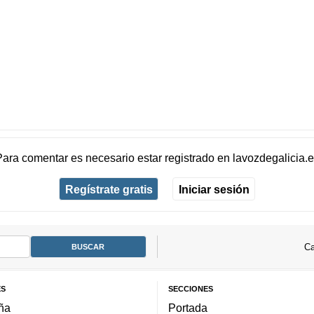
Para comentar es necesario
estar registrado
en
lavozdegalicia.
Regístrate gratis
Iniciar sesión
Ca
ES
SECCIONES
ña
Portada