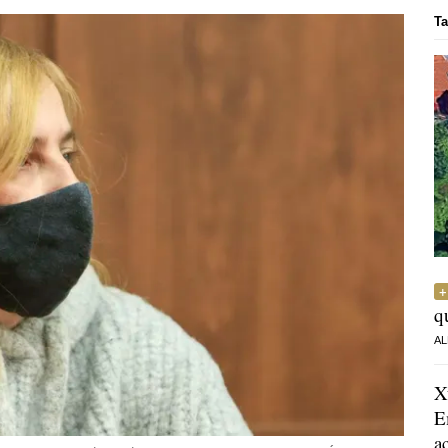
Ta
q
AL
X
E
a