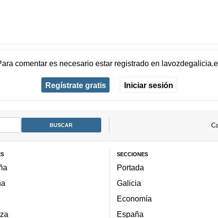
Para comentar es necesario
estar registrado
en
lavozdegalicia.
Regístrate gratis
Iniciar sesión
Ca
ES
SECCIONES
ña
Portada
ña
Galicia
Economía
za
España