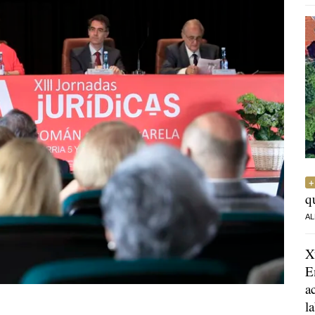
q
AL
X
E
a
l