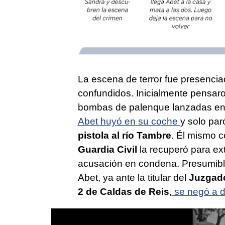
La escena de terror fue presencia
confundidos. Inicialmente pensar
bombas de palenque lanzadas en u
Abet huyó en su coche
y solo par
pistola al río Tambre
. Él mismo c
Guardia Civil
la recuperó para ext
acusación en condena. Presumib
Abet, ya ante la titular del
Juzgado
2 de Caldas de Reis
,
se negó a d
0
seconds