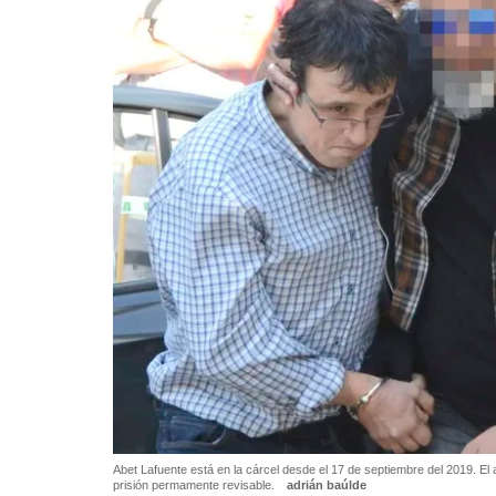
Abet Lafuente está en la cárcel desde el 17 de septiembre del 2019. El
prisión permamente revisable.
adrián baúlde