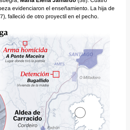
u suegra,
María Elena Jamardo
(58). Cuatro
beza evidenciaron el enseñamiento. La hija de
7), falleció de otro proyectil en el pecho.