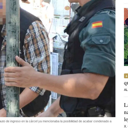
q
AL
L
n
l
 auto de ingreso en la cárcel ya mencionaba la posibilidad de acabar condenado a
X.