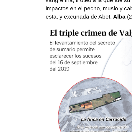
sangre fría, tiroteó a la que fue s
impactos en el pecho, muslo y ca
esta, y excuñada de Abet,
Alba
(2