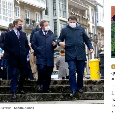
q
AL
L
n
l
e Santiago
Sandra Alonso
X.