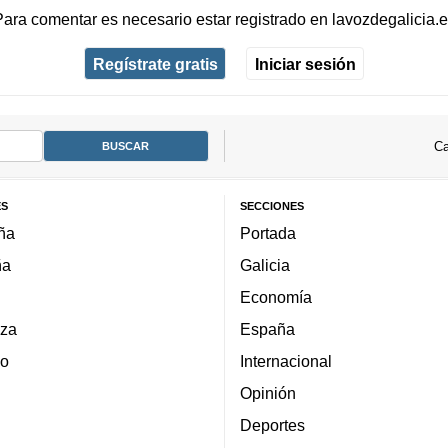
Para comentar es necesario
estar registrado
en
lavozdegalicia.
Regístrate gratis
Iniciar sesión
Ca
ES
SECCIONES
ña
Portada
ña
Galicia
Economía
za
España
lo
Internacional
Opinión
Deportes