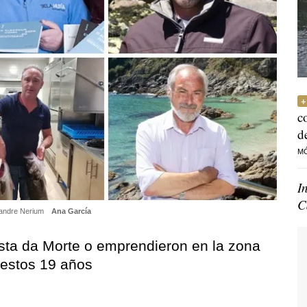
c
d
M
I
C
exandre Nerium
Ana García
sta da Morte o emprendieron en la zona
 estos 19 años