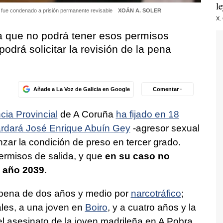
l
ue fue condenado a prisión permanente revisable
XOÁN A. SOLER
X.
ja que no podrá tener esos permisos
odrá solicitar la revisión de la pena
Añade a La Voz de Galicia en Google
Comentar ·
cia Provincial
de A Coruña
ha fijado en 18
ardará José Enrique Abuín Gey
-agresor sexual
nzar la condición de preso en tercer grado.
permisos de salida, y que
en su caso no
l año 2039
.
 pena de dos años y medio por
narcotráfico
;
ales, a una joven en
Boiro
, y a cuatro años y la
l asesinato de la joven madrileña en A Pobra