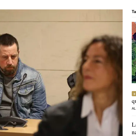
Ta
q
AL
L
n