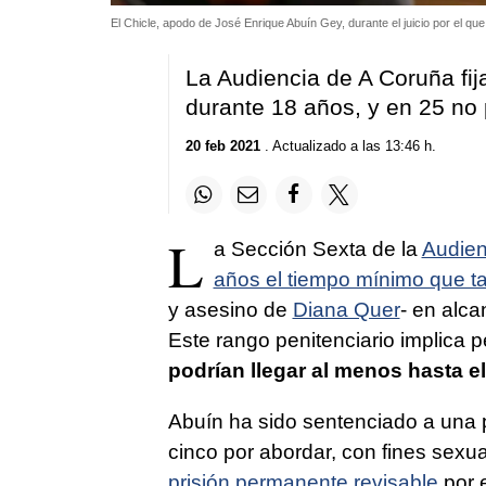
El Chicle, apodo de José Enrique Abuín Gey, durante el juicio por el q
La Audiencia de A Coruña fi
durante 18 años, y en 25 no p
20 feb 2021
. Actualizado a las 13:46 h.
L
a Sección Sexta de la
Audien
años el tiempo mínimo que t
y asesino de
Diana Quer
- en alca
Este rango penitenciario implica 
podrían llegar al menos hasta e
Abuín ha sido sentenciado a una
cinco por abordar, con fines sexu
prisión permanente revisable
por e