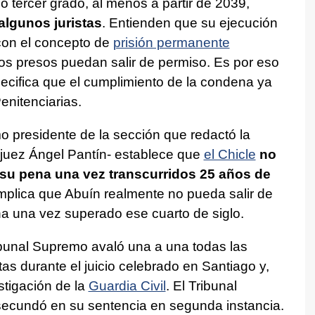
co tercer grado, al menos a partir de 2039,
 algunos juristas
. Entienden que su ejecución
 con el concepto de
prisión permanente
os presos puedan salir de permiso. Es por eso
especifica que el cumplimiento de la condena ya
enitenciarias.
mo presidente de la sección que redactó la
l juez Ángel Pantín- establece que
el Chicle
no
e su pena una vez transcurridos 25 años de
implica que Abuín realmente no pueda salir de
na una vez superado ese cuarto de siglo.
ibunal Supremo avaló una a una todas las
as durante el juicio celebrado en Santiago y,
stigación de la
Guardia Civil
. El Tribunal
 secundó en su sentencia en segunda instancia.