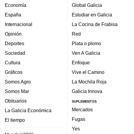
Economía
Global Galicia
España
Estudiar en Galicia
Internacional
La Cocina de Frabisa
Opinión
Red
Deportes
Plata o plomo
Sociedad
Ven A Galicia
Cultura
Enfoque
Gráficos
Vive el Camino
Somos Agro
La Mochila Roja
Somos Mar
Galicia Innova
Obituarios
SUPLEMENTOS
Mercados
La Galicia Económica
Fugas
El tiempo
Yes