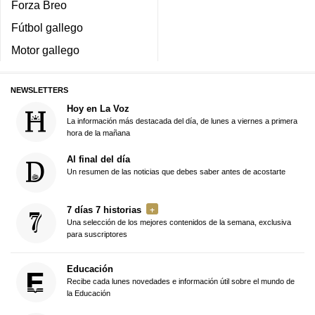
Forza Breo
Fútbol gallego
Motor gallego
NEWSLETTERS
Hoy en La Voz
La información más destacada del día, de lunes a viernes a primera
hora de la mañana
Al final del día
Un resumen de las noticias que debes saber antes de acostarte
7 días 7 historias
Una selección de los mejores contenidos de la semana, exclusiva
para suscriptores
Educación
Recibe cada lunes novedades e información útil sobre el mundo de
la Educación