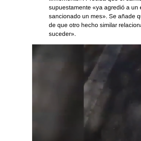
supuestamente «ya agredió a un 
sancionado un mes». Se añade que
de que otro hecho similar relacio
suceder».
0
seconds
of
56
seconds
Volume
90%