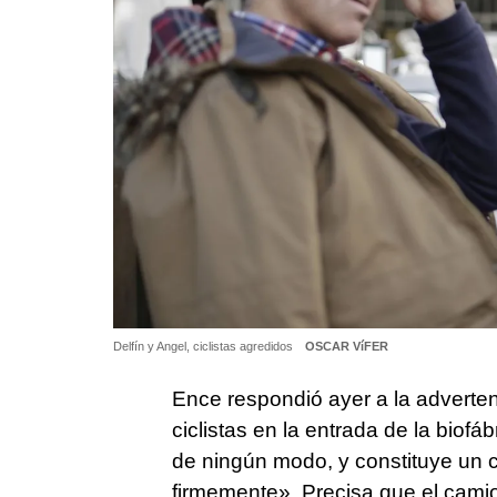
Delfín y Angel, ciclistas agredidos
OSCAR VíFER
Ence respondió ayer a la adverten
ciclistas en la entrada de la biofá
de ningún modo, y constituye un
firmemente». Precisa que el cami