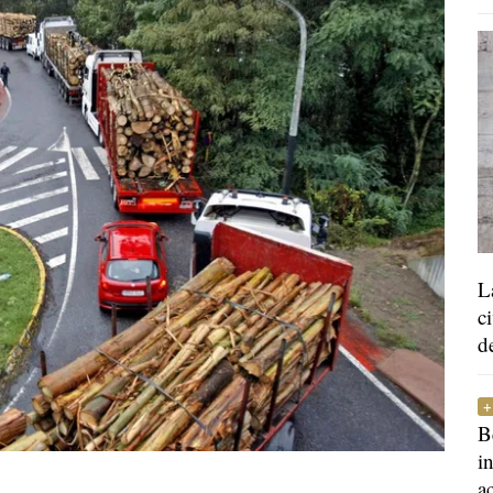
L
c
d
B
i
a