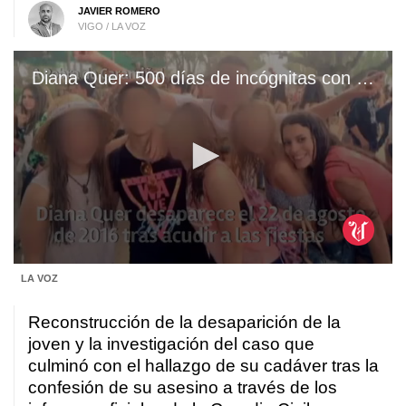
JAVIER ROMERO
VIGO / LA VOZ
Diana Quer: 500 días de incógnitas con un desenlace fatal
0
LA VOZ
seconds
of
2
Reconstrucción de la desaparición de la
minutes,
11
joven y la investigación del caso que
seconds
culminó con el hallazgo de su cadáver tras la
confesión de su asesino a través de los