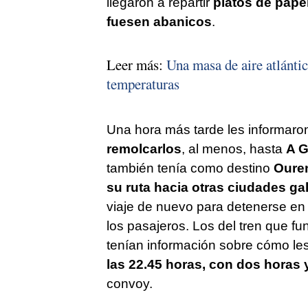
llegaron a repartir
platos de pape
fuesen abanicos
.
Leer más:
Una masa de aire atlántic
temperaturas
Una hora más tarde les informar
remolcarlos
, al menos, hasta
A G
también tenía como destino
Oure
su ruta hacia otras ciudades ga
viaje de nuevo para detenerse e
los pasajeros. Los del tren que f
tenían información sobre cómo les
las 22.45 horas, con dos horas 
convoy.