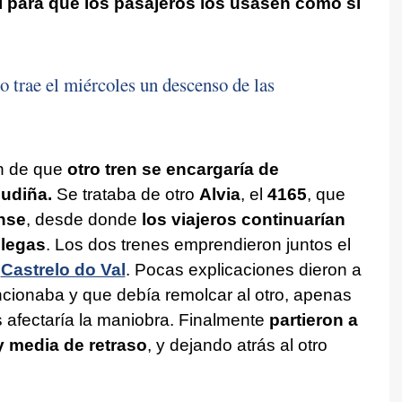
l para que los pasajeros los usasen como si
o trae el miércoles un descenso de las
on de que
otro tren se encargaría de
udiña.
Se trataba de otro
Alvia
, el
4165
, que
nse
, desde donde
los viajeros continuarían
llegas
. Los dos trenes emprendieron juntos el
n
Castrelo do Val
. Pocas explicaciones dieron a
uncionaba y que debía remolcar al otro, apenas
 afectaría la maniobra. Finalmente
partieron a
y media de retraso
, y dejando atrás al otro