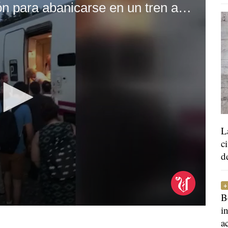
Renfe reparte platos de cartón para abanicarse en un tren averiado en Ourense
L
c
d
B
i
a