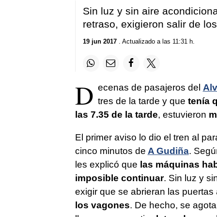
53
Sin luz y sin aire acondicion
seconds
Volume
90%
retraso, exigieron salir de l
19 jun 2017
. Actualizado a las 11:31 h.
D
ecenas de pasajeros del
Alv
tres de la tarde y que
tenía 
las 7.35 de la tarde
, estuvieron
m
El primer aviso lo dio el tren al pa
cinco minutos de
A Gudiña
. Segú
les explicó que
las máquinas hab
imposible continuar
. Sin luz y s
exigir que se abrieran las puertas 
los vagones
. De hecho, se agotar