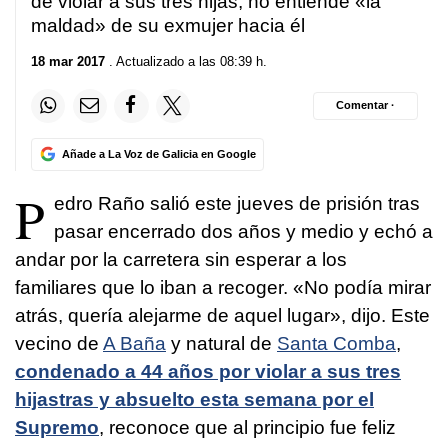
de violar a sus tres hijas, no entiende «la
maldad» de su exmujer hacia él
18 mar 2017
. Actualizado a las 08:39 h.
Comentar ·
Añade a La Voz de Galicia en Google
P
edro Raño salió este jueves de prisión tras
pasar encerrado dos años y medio y echó a
andar por la carretera sin esperar a los
familiares que lo iban a recoger. «No podía mirar
atrás, quería alejarme de aquel lugar», dijo. Este
vecino de
A Baña
y natural de
Santa Comba
,
condenado a 44 años por violar a sus tres
hijastras y absuelto esta semana por el
Supremo
, reconoce que al principio fue feliz