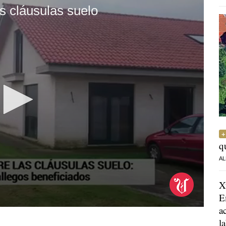
s cláusulas suelo
q
AL
X
E
a
l