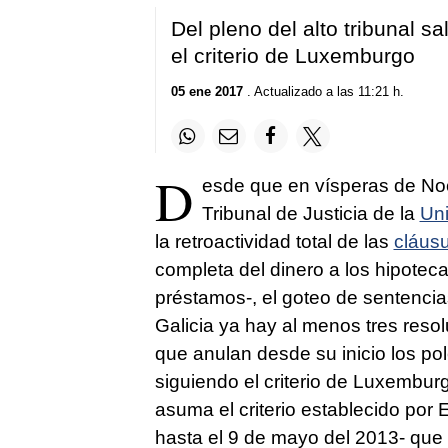
of
1
Del pleno del alto tribunal s
minute,
4
el criterio de Luxemburgo
seconds
Volume
90%
05 ene 2017
. Actualizado a las 11:21 h.
D
esde que en vísperas de No
Tribunal de Justicia de la
Un
la retroactividad total de las
cláusu
completa del dinero a los hipotec
préstamos-, el goteo de sentencia
Galicia ya hay al menos tres reso
que anulan desde su inicio los po
siguiendo el criterio de Luxembur
asuma el criterio establecido por E
hasta el 9 de mayo del 2013- que e