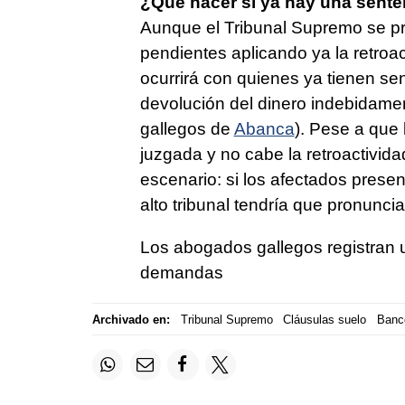
¿Qué hacer si ya hay una senten
Aunque el Tribunal Supremo se p
pendientes aplicando ya la retroa
ocurrirá con quienes ya tienen se
devolución del dinero indebidame
gallegos de
Abanca
). Pese a que
juzgada y no cabe la retroactivi
escenario: si los afectados presen
alto tribunal tendría que pronuncia
Los abogados gallegos registran u
demandas
Archivado en:
Tribunal Supremo
Cláusulas suelo
Banc