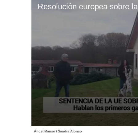
Resolución europea sobre la
0
Ángel Manso / Sandra Alonso
seconds