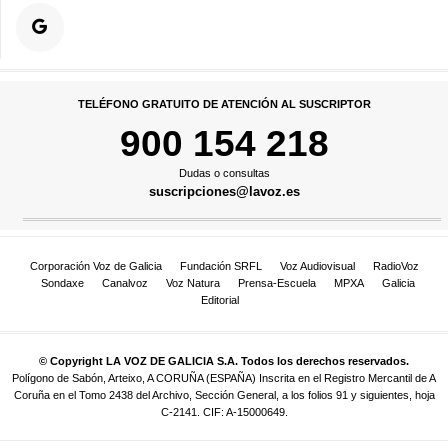
TELÉFONO GRATUITO DE ATENCIÓN AL SUSCRIPTOR
900 154 218
Dudas o consultas
suscripciones@lavoz.es
Corporación Voz de Galicia
Fundación SRFL
Voz Audiovisual
RadioVoz
Sondaxe
Canalvoz
Voz Natura
Prensa-Escuela
MPXA
Galicia
Editorial
© Copyright LA VOZ DE GALICIA S.A. Todos los derechos reservados.
Polígono de Sabón, Arteixo, A CORUÑA (ESPAÑA) Inscrita en el Registro Mercantil de A
Coruña en el Tomo 2438 del Archivo, Sección General, a los folios 91 y siguientes, hoja
C-2141. CIF: A-15000649.