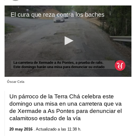
El cura que reza contra los baches
0
Óscar Cela
seconds
of
1
Un párroco de la Terra Chá celebra este
minute,
23
domingo una misa en una carretera que va
seconds
de Xermade a As Pontes para denunciar el
calamitoso estado de la vía
20 may 2016
. Actualizado a las 11:38 h.