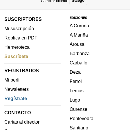
Cambiar idioma:
Galego
EDICIONES
SUSCRIPTORES
A Coruña
Mi suscripción
A Mariña
Réplica en PDF
Arousa
Hemeroteca
Barbanza
Suscríbete
Carballo
REGISTRADOS
Deza
Mi perfil
Ferrol
Newsletters
Lemos
Regístrate
Lugo
Ourense
CONTACTO
Pontevedra
Cartas al director
Santiago