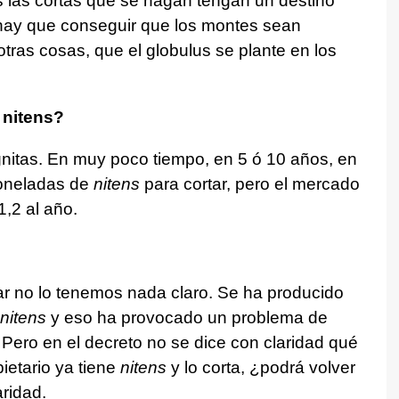
las cortas que se hagan tengan un destino
 hay que conseguir que los montes sean
 otras cosas, que el globulus se plante en los
o
nitens
?
gnitas. En muy poco tiempo, en 5 ó 10 años, en
toneladas de
nitens
para cortar, pero el mercado
,2 al año.
ar no lo tenemos nada claro. Se ha producido
nitens
y eso ha provocado un problema de
 Pero en el decreto no se dice con claridad qué
pietario ya tiene
nitens
y lo corta, ¿podrá volver
ridad.