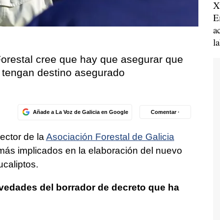
X
E
a
l
 Forestal cree que hay que asegurar que
o tengan destino asegurado
Añade a La Voz de Galicia en Google
Comentar ·
rector de la
Asociación Forestal de Galicia
 más implicados en la elaboración del nuevo
caliptos.
ovedades del borrador de decreto que ha