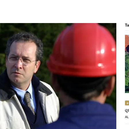
Ta
q
AL