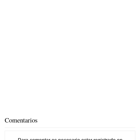
Comentarios
Para comentar es necesario
estar registrado
en