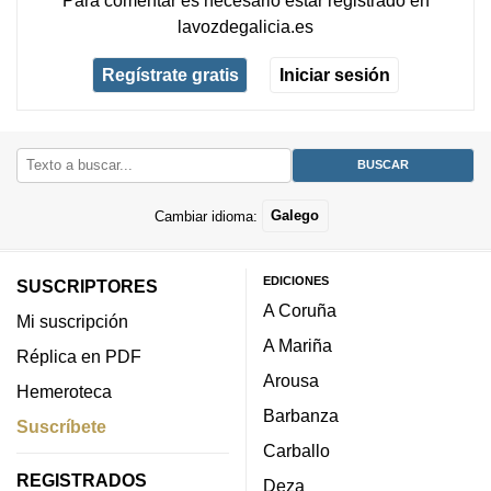
lavozdegalicia.es
Regístrate gratis
Iniciar sesión
Cambiar idioma:
Galego
EDICIONES
SUSCRIPTORES
A Coruña
Mi suscripción
A Mariña
Réplica en PDF
Arousa
Hemeroteca
Barbanza
Suscríbete
Carballo
REGISTRADOS
Deza