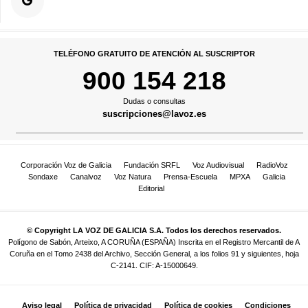
TELÉFONO GRATUITO DE ATENCIÓN AL SUSCRIPTOR
900 154 218
Dudas o consultas
suscripciones@lavoz.es
Corporación Voz de Galicia
Fundación SRFL
Voz Audiovisual
RadioVoz
Sondaxe
Canalvoz
Voz Natura
Prensa-Escuela
MPXA
Galicia
Editorial
© Copyright LA VOZ DE GALICIA S.A. Todos los derechos reservados.
Polígono de Sabón, Arteixo, A CORUÑA (ESPAÑA) Inscrita en el Registro Mercantil de A
Coruña en el Tomo 2438 del Archivo, Sección General, a los folios 91 y siguientes, hoja
C-2141. CIF: A-15000649.
Aviso legal
Política de privacidad
Política de cookies
Condiciones