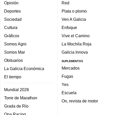
Opinión
Red
Deportes
Plata o plomo
Sociedad
Ven A Galicia
Cultura
Enfoque
Gráficos
Vive el Camino
Somos Agro
La Mochila Roja
Somos Mar
Galicia Innova
Obituarios
SUPLEMENTOS
Mercados
La Galicia Económica
Fugas
El tiempo
Yes
Mundial 2026
Escuela
Torre de Marathon
On, revista de motor
Grada de Río
Opa Racing