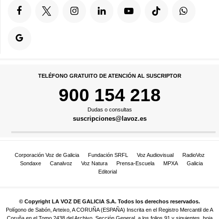
TELÉFONO GRATUITO DE ATENCIÓN AL SUSCRIPTOR
900 154 218
Dudas o consultas
suscripciones@lavoz.es
Corporación Voz de Galicia
Fundación SRFL
Voz Audiovisual
RadioVoz
Sondaxe
Canalvoz
Voz Natura
Prensa-Escuela
MPXA
Galicia
Editorial
© Copyright LA VOZ DE GALICIA S.A. Todos los derechos reservados.
Polígono de Sabón, Arteixo, A CORUÑA (ESPAÑA) Inscrita en el Registro Mercantil de A
Coruña en el Tomo 2438 del Archivo, Sección General, a los folios 91 y siguientes, hoja