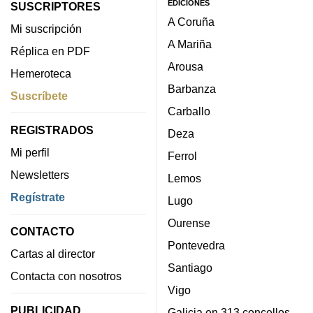
EDICIONES
SUSCRIPTORES
A Coruña
Mi suscripción
A Mariña
Réplica en PDF
Arousa
Hemeroteca
Barbanza
Suscríbete
Carballo
REGISTRADOS
Deza
Mi perfil
Ferrol
Newsletters
Lemos
Regístrate
Lugo
Ourense
CONTACTO
Pontevedra
Cartas al director
Santiago
Contacta con nosotros
Vigo
PUBLICIDAD
Galicia en 313 concellos