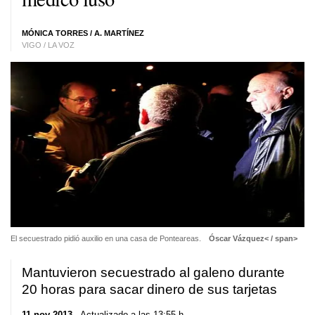
MÓNICA TORRES
/ A. MARTÍNEZ
VIGO / LA VOZ
El secuestrado pidió auxilio en una casa de Ponteareas.
Óscar Vázquez< / span>
Mantuvieron secuestrado al galeno durante
20 horas para sacar dinero de sus tarjetas
11 nov 2013
. Actualizado a las 13:55 h.