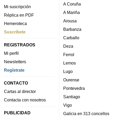
A Coruña
Mi suscripción
A Mariña
Réplica en PDF
Arousa
Hemeroteca
Barbanza
Suscríbete
Carballo
REGISTRADOS
Deza
Mi perfil
Ferrol
Newsletters
Lemos
Regístrate
Lugo
Ourense
CONTACTO
Pontevedra
Cartas al director
Santiago
Contacta con nosotros
Vigo
PUBLICIDAD
Galicia en 313 concellos