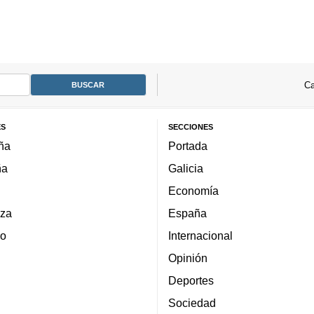
Ca
ES
SECCIONES
ña
Portada
ña
Galicia
Economía
za
España
lo
Internacional
Opinión
Deportes
Sociedad