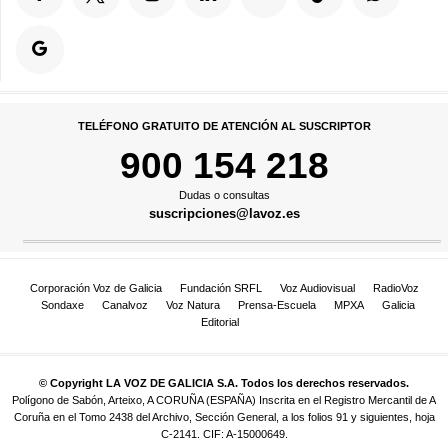
TELÉFONO GRATUITO DE ATENCIÓN AL SUSCRIPTOR
900 154 218
Dudas o consultas
suscripciones@lavoz.es
Corporación Voz de Galicia
Fundación SRFL
Voz Audiovisual
RadioVoz
Sondaxe
Canalvoz
Voz Natura
Prensa-Escuela
MPXA
Galicia
Editorial
© Copyright LA VOZ DE GALICIA S.A. Todos los derechos reservados.
Polígono de Sabón, Arteixo, A CORUÑA (ESPAÑA) Inscrita en el Registro Mercantil de A
Coruña en el Tomo 2438 del Archivo, Sección General, a los folios 91 y siguientes, hoja
C-2141. CIF: A-15000649.