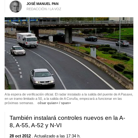
JOSÉ MANUEL PAN
REDACCIÓN / LA VOZ
A la espera de verificación oficial
. El radar instalado a la salida del puente de A Pasaxe,
en un tramo limitado a 50, a la salida de A Coruña, empezará a funcionar en las
próximas semanas.
césar quian< / span>
También instalará controles nuevos en la A-
8, A-55, A-52 y N-VI
28 oct 2012
. Actualizado a las 17:34 h.