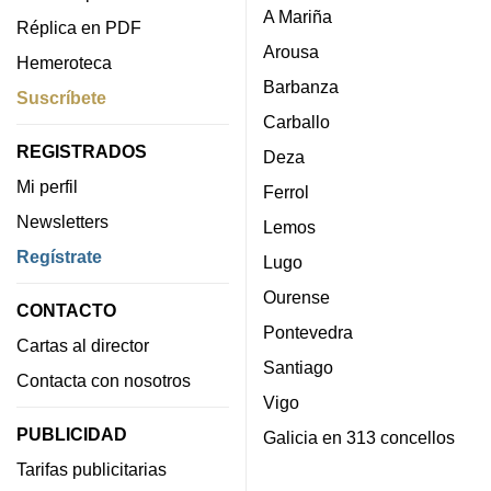
A Mariña
Réplica en PDF
Arousa
Hemeroteca
Barbanza
Suscríbete
Carballo
REGISTRADOS
Deza
Mi perfil
Ferrol
Newsletters
Lemos
Regístrate
Lugo
Ourense
CONTACTO
Pontevedra
Cartas al director
Santiago
Contacta con nosotros
Vigo
PUBLICIDAD
Galicia en 313 concellos
Tarifas publicitarias