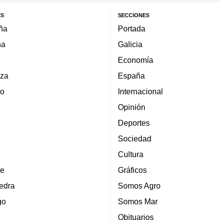
ES
SECCIONES
ña
Portada
ña
Galicia
Economía
za
España
lo
Internacional
Opinión
Deportes
Sociedad
Cultura
e
Gráficos
edra
Somos Agro
go
Somos Mar
Obituarios