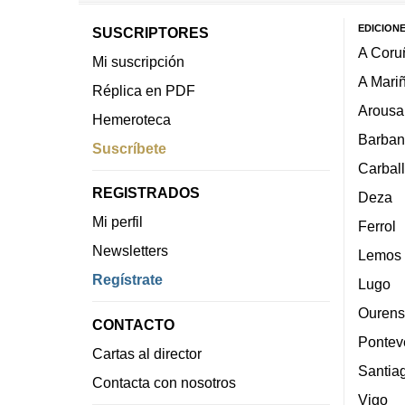
EDICION
SUSCRIPTORES
A Coru
Mi suscripción
A Mari
Réplica en PDF
Arousa
Hemeroteca
Barban
Suscríbete
Carbal
REGISTRADOS
Deza
Mi perfil
Ferrol
Newsletters
Lemos
Regístrate
Lugo
Ourens
CONTACTO
Pontev
Cartas al director
Santia
Contacta con nosotros
Vigo