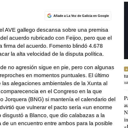
Añade a La Voz de Galicia en Google
el AVE gallego descansa sobre una premisa
d del acuerdo rubricado con Feijoo, pero que el
la firma del acuerdo. Fomento blindó 4.678
ar la alta velocidad de la disputa política.
de no agresión sigue en pie, pero con algunas
t
 reproches en momentos puntuales. El último
 las alegaciones ambientales de la Xunta al
XA
 comparecencia en el Congreso en la que
P
o Jorquera (BNG) si mantenía el calendario del
a
dvirtió que vulnerar el pacto sería «un enorme
N
o disgustó a Blanco, que dio calabazas a la
i
ta de un encuentro entre ambos para la posible
«