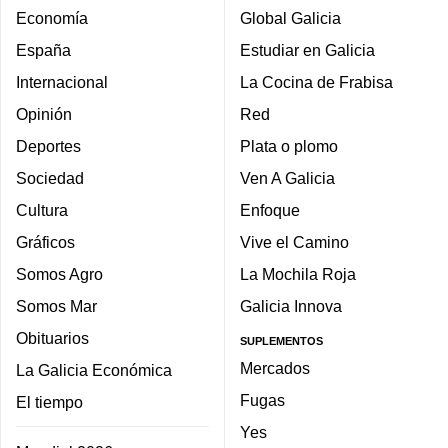
Economía
Global Galicia
España
Estudiar en Galicia
Internacional
La Cocina de Frabisa
Opinión
Red
Deportes
Plata o plomo
Sociedad
Ven A Galicia
Cultura
Enfoque
Gráficos
Vive el Camino
Somos Agro
La Mochila Roja
Somos Mar
Galicia Innova
Obituarios
SUPLEMENTOS
Mercados
La Galicia Económica
Fugas
El tiempo
Yes