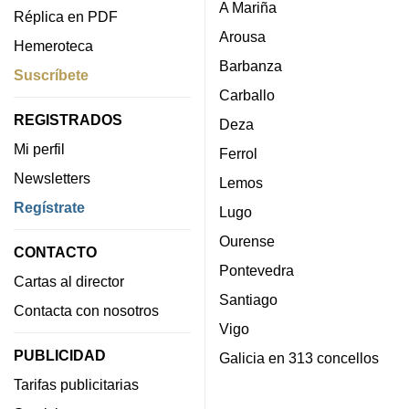
A Mariña
Réplica en PDF
Arousa
Hemeroteca
Barbanza
Suscríbete
Carballo
REGISTRADOS
Deza
Mi perfil
Ferrol
Newsletters
Lemos
Regístrate
Lugo
Ourense
CONTACTO
Pontevedra
Cartas al director
Santiago
Contacta con nosotros
Vigo
PUBLICIDAD
Galicia en 313 concellos
Tarifas publicitarias