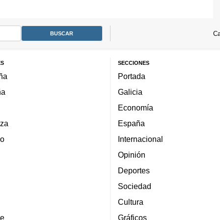
Ca
ES
SECCIONES
ña
Portada
ña
Galicia
Economía
za
España
lo
Internacional
Opinión
Deportes
Sociedad
Cultura
e
Gráficos