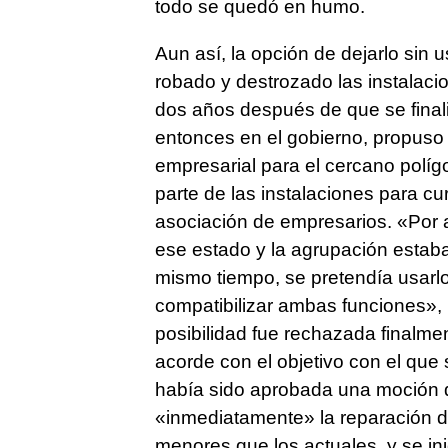
todo se quedó en humo.
Aun así, la opción de dejarlo sin
robado y destrozado las instalaci
dos años después de que se finaliz
entonces en el gobierno, propuso c
empresarial para el cercano polígo
parte de las instalaciones para cur
asociación de empresarios. «Por 
ese estado y la agrupación estaba
mismo tiempo, se pretendía usarlo
compatibilizar ambas funciones», r
posibilidad fue rechazada finalmen
acorde con el objetivo con el que
había sido aprobada una moción d
«inmediatamente» la reparación d
menores que los actuales, y se in