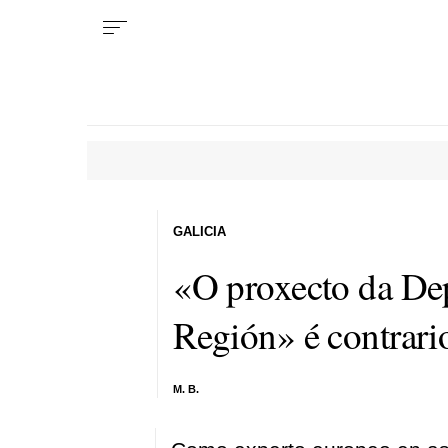
GALICIA
«O proxecto da Dep
Región» é contrari
M. B.