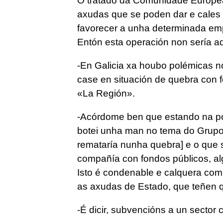
O tratado da Comunidade Europea é
axudas que se poden dar e cales
favorecer a unha determinada em
Entón esta operación non sería a
-En Galicia xa houbo polémicas n
case en situación de quebra con 
«La Región».
-Acórdome ben que estando na po
botei unha man no tema do Grupo
remataría nunha quebra] e o que 
compañía con fondos públicos, al
Isto é condenable e calquera compe
as axudas de Estado, que teñen 
-É dicir, subvencións a un sector