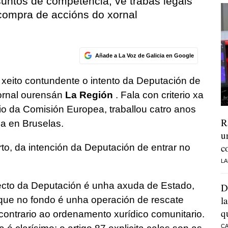
ntos de competencia, ve trabas legais
 compra de accións do xornal
Añade a La Voz de Galicia en Google
e xeito contundente o intento da Deputación de
xornal ourensán
La Región
. Fala con criterio xa
rio da Comisión Europea, traballou catro anos
R
a en Bruselas.
u
c
to, da intención da Deputación de entrar no
LA
ecto da Deputación é unha axuda de Estado,
D
l
que no fondo é unha operación de rescate
q
contrario ao ordenamento xurídico comunitario.
CA