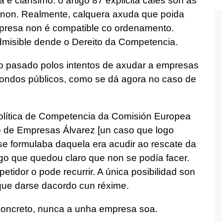
 clarísimo: o artigo 87 explicita cales son as
 non. Realmente, calquera axuda que poida
presa non é compatible co ordenamento.
dmisible dende o Dereito da Competencia.
o pasado polos intentos de axudar a empresas
fondos públicos, como se dá agora no caso de
lítica de Competencia da Comisión Europea
 de Empresas Álvarez [un caso que logo
se formulaba daquela era acudir ao rescate da
go que quedou claro que non se podía facer.
tidor o pode recurrir. A única posibilidad son
que darse dacordo cun réxime.
 concreto, nunca a unha empresa soa.