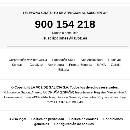
TELÉFONO GRATUITO DE ATENCIÓN AL SUSCRIPTOR
900 154 218
Dudas o consultas
suscripciones@lavoz.es
Corporación Voz de Galicia
Fundación SRFL
Voz Audiovisual
RadioVoz
Sondaxe
Canalvoz
Voz Natura
Prensa-Escuela
MPXA
Galicia
Editorial
© Copyright LA VOZ DE GALICIA S.A. Todos los derechos reservados.
Polígono de Sabón, Arteixo, A CORUÑA (ESPAÑA) Inscrita en el Registro Mercantil de A
Coruña en el Tomo 2438 del Archivo, Sección General, a los folios 91 y siguientes, hoja
C-2141. CIF: A-15000649.
Aviso legal
Política de privacidad
Política de cookies
Condiciones
generales
Configuración de cookies