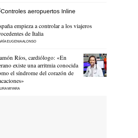
spaña empieza a controlar a los viajeros
rocedentes de Italia
RÍA EUGENIA ALONSO
amón Ríos, cardiólogo: «En
erano existe una arritmia conocida
omo el síndrome del corazón de
acaciones»
URA MIYARA