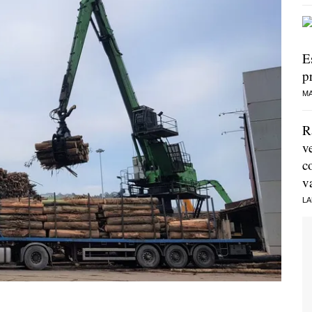
E
p
MA
R
v
c
v
LA