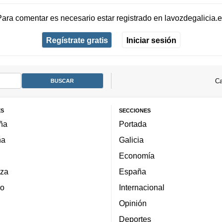
Para comentar es necesario
estar registrado
en
lavozdegalicia.
Regístrate gratis
Iniciar sesión
Ca
ES
SECCIONES
ña
Portada
ña
Galicia
Economía
za
España
lo
Internacional
Opinión
Deportes