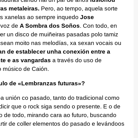
as metaleiras.
Pero, ao tempo, aquela sorte
itas xanelas ao sempre inquedo
Jose
e voz de
A Sombra dos Soños
. Con todo, en
er un disco de muiñeiras pasadas polo tamiz
sean moito nas melodías, xa sexan vocais ou
an de establecer unha conexión entre a
nte e as vangardas
a través do uso de
o músico de Caión.
ítulo de «Lembranzas futuras»?
 unión co pasado, tanto do tradicional como
cir que o rock siga sendo o presente. E o de
o de todo, mirando cara ao futuro, buscando
tir de coller elementos do pasado e levándoos