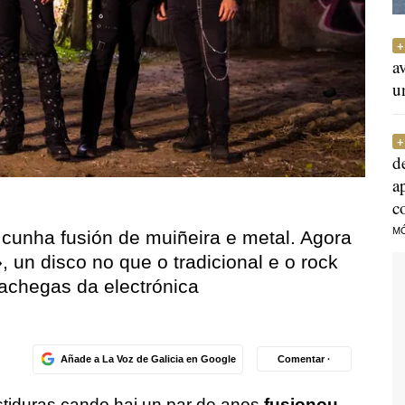
a
u
d
a
c
M
 cunha fusión de muiñeira e metal. Agora
un disco no que o tradicional e o rock
achegas da electrónica
Añade a La Voz de Galicia en Google
Comentar ·
stiduras cando hai un par de anos
fusionou