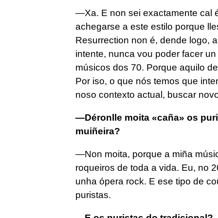
—Xa. E non sei exactamente cal é
achegarse a este estilo porque ll
Resurrection non é, dende logo, 
intente, nunca vou poder facer un
músicos dos 70. Porque aquilo de
Por iso, o que nós temos que inten
noso contexto actual, buscar nov
—Déronlle moita «caña» os puri
muiñeira?
—Non moita, porque a miña música
roqueiros de toda a vida. Eu, no 
unha ópera rock. E ese tipo de c
puristas.
—E os puristas do tradicional?