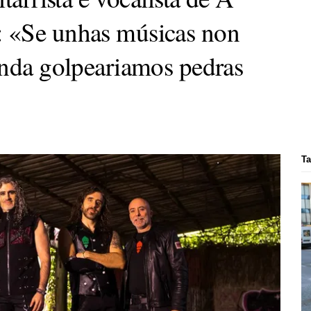
 «Se unhas músicas non
índa golpeariamos pedras
Ta