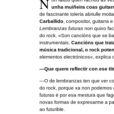
N
unha muiñeira coas guitarr
de fascinante tolería abriulle mo
Carballido
, compositor, guitarra 
Lembranzas futuras
non quixo fac
do rock. «Son cancións que se ba
instrumentais.
Cancións que trat
música tradicional, o rock pote
elementos electrónicos», explica 
—Que quere reflectir con ese t
—O de lembranzas ten que ver coa
do rock, porque xa non podemos di
futuras é por esa mestura que fag
novas formas de expresarme a par
ao futurible.