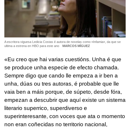
A escritora viguesa Ledicia Costas é autora de novelas como «Infamia», da que se
ultima a estrena en HBO para este ano
MARCOS MÍGUEZ
«Eu creo que hai varias cuestións. Unha é que
se produce unha especie de efecto chamada.
Sempre digo que cando lle empeza a ir ben a
unha, dúas ou tres autoras, é probable que lle
vaia ben a máis porque, de súpeto, desde fóra,
empezan a descubrir que aquí existe un sistema
literario superrico, superdiverso e
superinteresante, con voces que ata o momento
non eran coñecidas no territorio nacional,