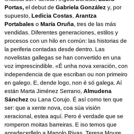
Portas,
el debut de
Gabriela González
y, por
supuesto,
Ledicia Costas
,
Arantza
Portabales
o
María Oruña
, tres de las más
vendidas. Diferentes generaciones, estilos y
procesos con un hilo en común: las historias de
la periferia contadas desde dentro. Las
novelistas gallegas se han convertido en una
voz imprescindible. «É unha nova xeración, con
independencia de que escriban ou non primeiro
en galego. E, dende logo, non é só galega. Aí
están Marta Jiménez Serrano,
Almudena
Sánchez
ou Lana Corujo. É así como ten que
ser: que a xente nova, coa súa visión
xeracional, estea aquí. Pero é verdade que se
romperon moitas barreiras. E iso temos que
agradecerllelo a Manolo Rivas, Teresa Moure,