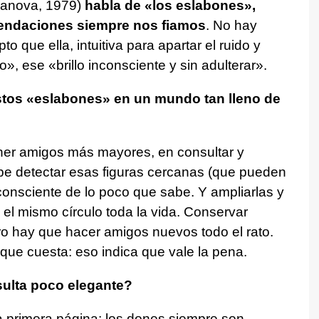
ranova, 1979)
habla de «los eslabones»,
endaciones siempre nos fiamos
. No hay
 que ella, intuitiva para apartar el ruido y
», ese «brillo inconsciente y sin adulterar».
tos «eslabones» en un mundo tan lleno de
tener amigos más mayores, en consultar y
be detectar esas figuras cercanas (que pueden
 consciente de lo poco que sabe. Y ampliarlas y
 el mismo círculo toda la vida. Conservar
ro hay que hacer amigos nuevos todo el rato.
ue cuesta: eso indica que vale la pena.
sulta poco elegante?
a primera página: los dones siempre son