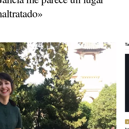
altratado»
Ta
t