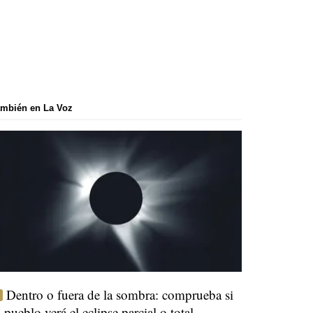
mbién en La Voz
Dentro o fuera de la sombra: comprueba si
u pueblo verá el eclipse parcial o total