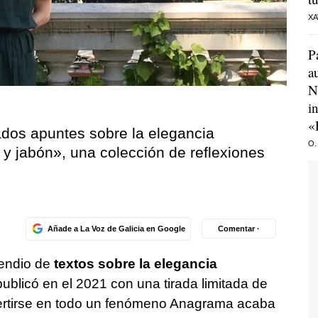
XA
P
a
N
i
«
ados apuntes sobre la elegancia
O.
 y jabón», una colección de reflexiones
Añade a La Voz de Galicia en Google
Comentar ·
ndio de
textos sobre la elegancia
blicó en el 2021 con una tirada limitada de
vertirse en todo un fenómeno Anagrama acaba