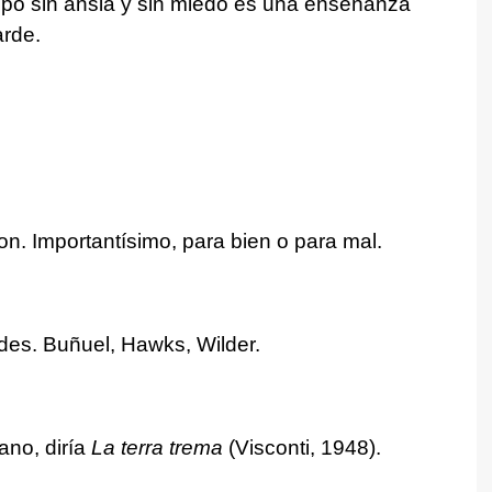
mpo sin ansia y sin miedo es una enseñanza
arde.
n. Importantísimo, para bien o para mal.
es. Buñuel, Hawks, Wilder.
no, diría
La terra trema
(Visconti, 1948).