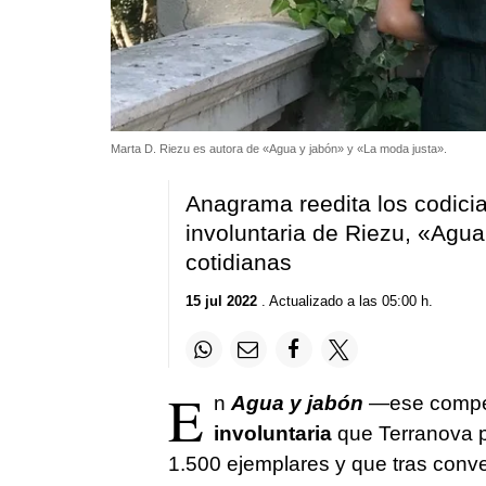
Marta D. Riezu es autora de «Agua y jabón» y «La moda justa».
Anagrama reedita los codici
involuntaria de Riezu, «Agua
cotidianas
15 jul 2022
. Actualizado a las 05:00 h.
E
n
Agua y jabón
—ese compe
involuntaria
que Terranova pu
1.500 ejemplares y que tras con