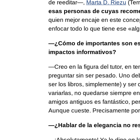
de reeditar—,
Marta D. Riezu
(Ter
esas personas de cuyas recom
quien mejor encaje en este concepto
enfocar todo lo que tiene ese «algo
­—¿Cómo de importantes son es
impactos informativos?
—Creo en la figura del tutor, en 
preguntar sin ser pesado. Uno de
ser los libros, simplemente) y ser
variarlas, no quedarse siempre en
amigos antiguos es fantástico, pe
Aunque cueste. Precisamente porq
­—¿Hablar de la elegancia no re
—¡Absolutamente! Ya lo digo en l