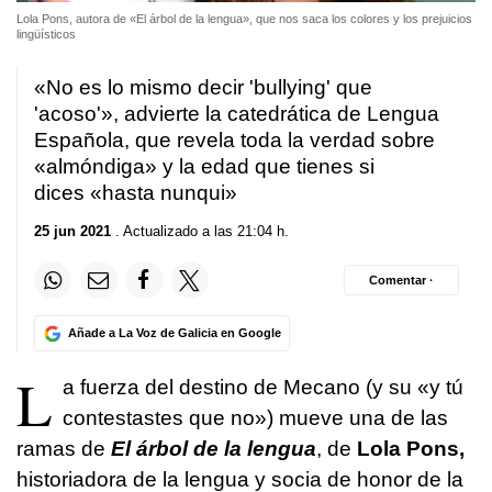
Lola Pons, autora de «El árbol de la lengua», que nos saca los colores y los prejuicios
lingüísticos
«No es lo mismo decir 'bullying' que
'acoso'», advierte la catedrática de Lengua
Española, que revela toda la verdad sobre
«almóndiga» y la edad que tienes si
dices «hasta nunqui»
25 jun 2021
. Actualizado a las 21:04 h.
Comentar ·
Añade a La Voz de Galicia en Google
L
a fuerza del destino de Mecano (y su «y tú
contestastes que no») mueve una de las
ramas de
El árbol de la lengua
, de
Lola Pons,
historiadora de la lengua y socia de honor de la