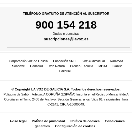
TELÉFONO GRATUITO DE ATENCIÓN AL SUSCRIPTOR
900 154 218
Dudas o consultas
suscripciones@lavoz.es
Corporación Voz de Galicia
Fundación SRFL
Voz Audiovisual
RadioVoz
Sondaxe
Canalvoz
Voz Natura
Prensa-Escuela
MPXA
Galicia
Editorial
© Copyright LA VOZ DE GALICIA S.A. Todos los derechos reservados.
Polígono de Sabón, Arteixo, A CORUÑA (ESPAÑA) Inscrita en el Registro Mercantil de A
Coruña en el Tomo 2438 del Archivo, Sección General, a los folios 91 y siguientes, hoja
C-2141. CIF: A-15000649.
Aviso legal
Política de privacidad
Política de cookies
Condiciones
generales
Configuración de cookies