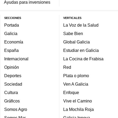
Ayudas para inversiones
SECCIONES
VERTICALES
Portada
La Voz de la Salud
Galicia
Sabe Bien
Economía
Global Galicia
España
Estudiar en Galicia
Internacional
La Cocina de Frabisa
Opinión
Red
Deportes
Plata o plomo
Sociedad
Ven A Galicia
Cultura
Enfoque
Gráficos
Vive el Camino
Somos Agro
La Mochila Roja
Somos Mar
Galicia Innova