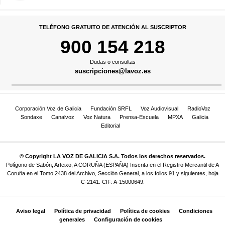
TELÉFONO GRATUITO DE ATENCIÓN AL SUSCRIPTOR
900 154 218
Dudas o consultas
suscripciones@lavoz.es
Corporación Voz de Galicia
Fundación SRFL
Voz Audiovisual
RadioVoz
Sondaxe
Canalvoz
Voz Natura
Prensa-Escuela
MPXA
Galicia
Editorial
© Copyright LA VOZ DE GALICIA S.A. Todos los derechos reservados.
Polígono de Sabón, Arteixo, A CORUÑA (ESPAÑA) Inscrita en el Registro Mercantil de A
Coruña en el Tomo 2438 del Archivo, Sección General, a los folios 91 y siguientes, hoja
C-2141. CIF: A-15000649.
Aviso legal
Política de privacidad
Política de cookies
Condiciones
generales
Configuración de cookies