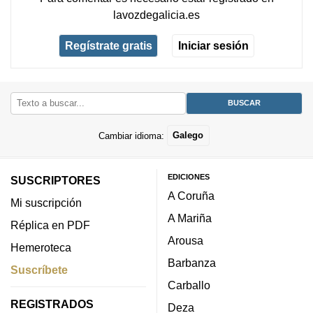
lavozdegalicia.es
Regístrate gratis
Iniciar sesión
Cambiar idioma:
Galego
EDICIONES
SUSCRIPTORES
A Coruña
Mi suscripción
A Mariña
Réplica en PDF
Arousa
Hemeroteca
Barbanza
Suscríbete
Carballo
REGISTRADOS
Deza