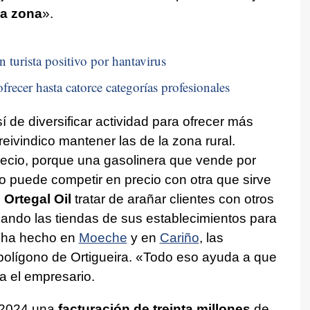
la zona
».
n turista positivo por hantavirus
frecer hasta catorce categorías profesionales
í de diversificar actividad para ofrecer más
 reivindico mantener las de la zona rural.
ecio, porque una gasolinera que vende por
 no puede competir en precio con otra que sirve
o
Ortegal Oil
tratar de arañar clientes con otros
rmando las tiendas de sus establecimientos para
o ha hecho en
Moeche
y en
Cariño
, las
 polígono de Ortigueira. «Todo eso ayuda a que
a el empresario.
 2024 una
facturación de treinta millones
de