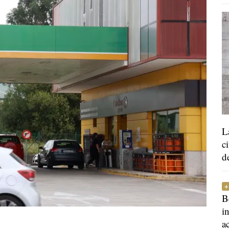
L
c
d
B
i
a